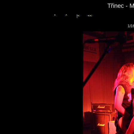
Třinec - 
*
^
|<
<<
1/1