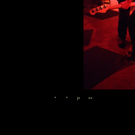
*
^
|<
<<
Vygenerováno 22. listopadu 2
(c)