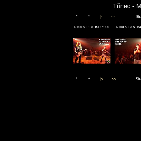
Třinec - 
*
^
|<
<<
Str
1/100 s, F2.8, ISO 5000
1/100 s, F3.5, I
*
^
|<
<<
Str
Vygenerováno 22. listopadu 2
(c)