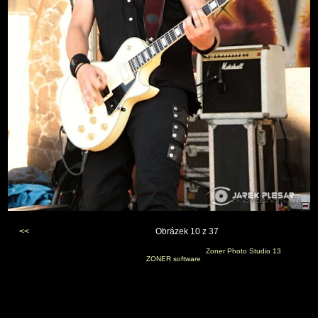
<<
Obrázek 10 z 37
Vygenerováno 3. září 2011 v 20:43:19 programem
Zoner Photo Studio 13
(c) 2010
ZONER software