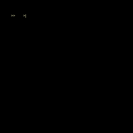
>>
>|