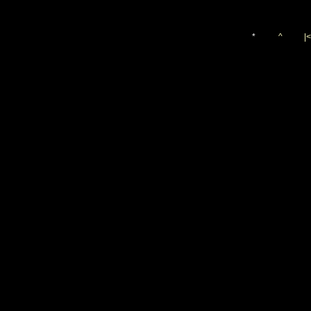
*
^
|<