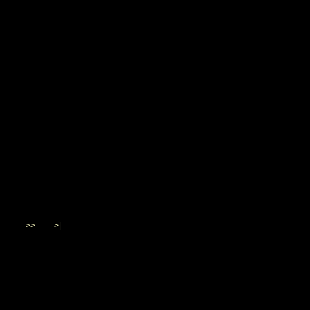
>>
>|