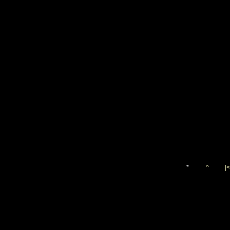
*
^
|<