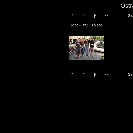
Ostr
*
^
|<
<<
Str
1/200 s, F7.1, ISO 200
*
^
|<
<<
Str
Vygenerováno 3. září 2011
(c)