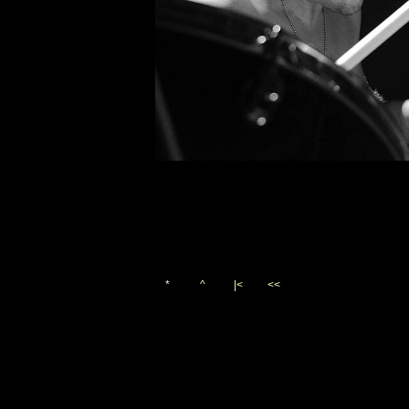
*
^
|<
<<
Vygenerováno 12. srpna 201
(c)