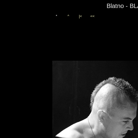
Blatno - 
*
^
|<
<<