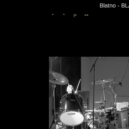
Blatno - 
*
^
|<
<<