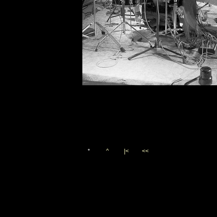
*
^
|<
<<
Vygenerováno 12. srpna 201
(c)