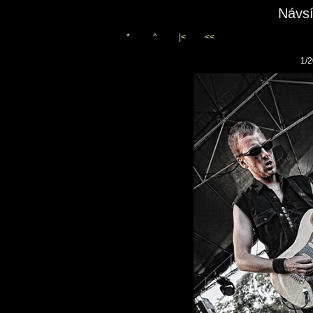
Návsí
*
^
|<
<<
1/2