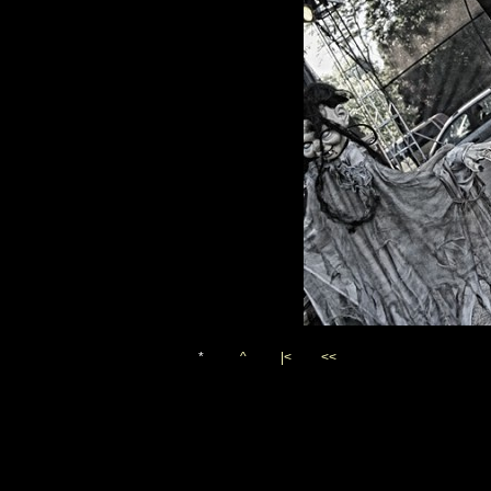
*
^
|<
<<
Vygenerováno 12. srpna 201
(c)