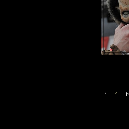
*
^
|<