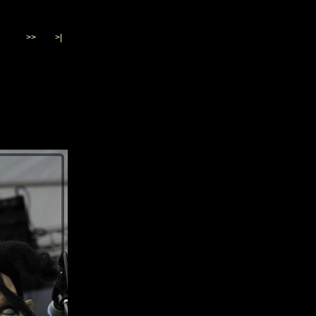
>>
>|