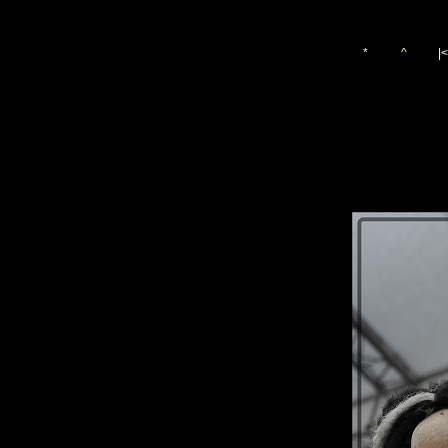
*
^
|<