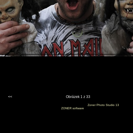
<<
Obrázek 1 z 33
Vygenerováno 13. srpna 2012 v 7:14:30 programem
Zoner Photo Studio 13
(c) 2010
ZONER software