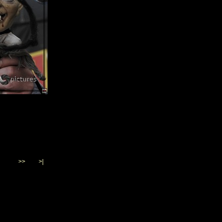
>>
>|