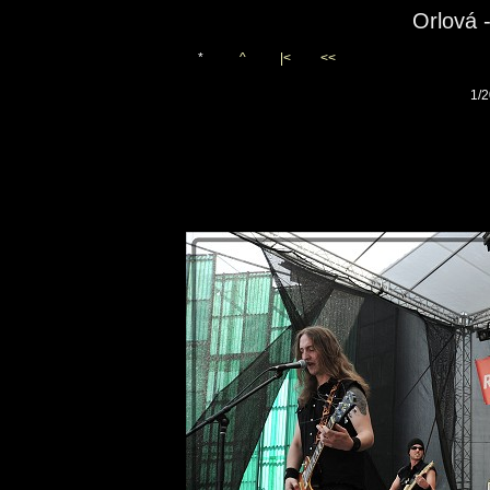
Orlová
*
^
|<
<<
1/2