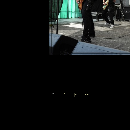
*
^
|<
<<
Vygenerováno 13. srpna 20
(c)