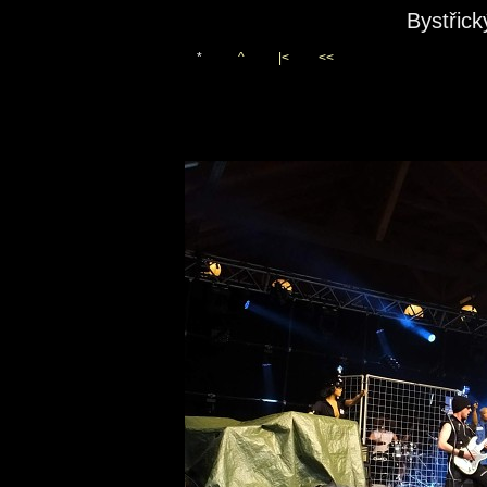
Bystřic
*
^
|<
<<