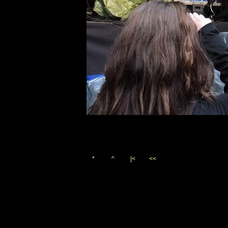
*
^
|<
<<
Vygenerováno 25. srpna 201
(c)