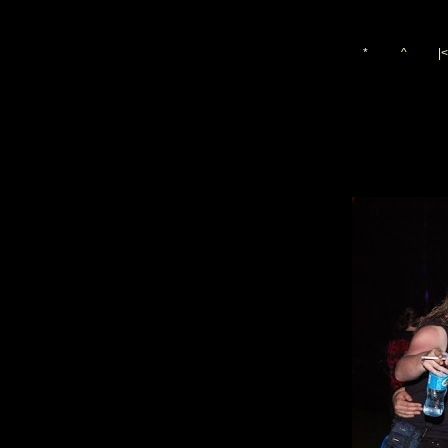
*
^
|<