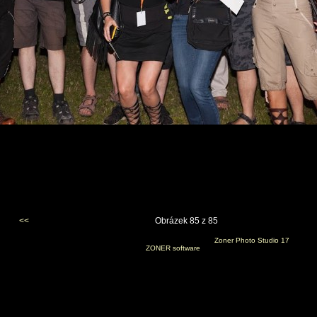
<<
Obrázek 85 z 85
Vygenerováno 8. července 2015 v 17:39:13 programem
Zoner Photo Studio 17
(c) 2014
ZONER software