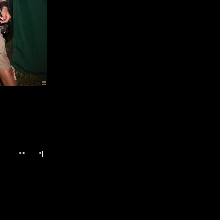
>>
>|