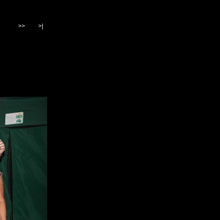
>>
>|