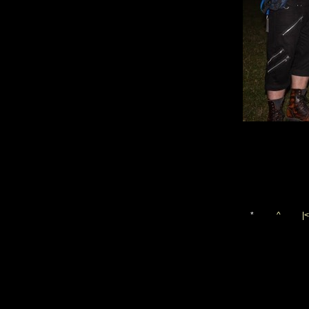
*
^
|<