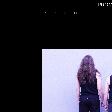
PROM
*
^
|<
<<