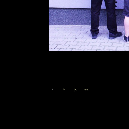
*
^
|<
<<
Vygenerováno 23. září 201
(c)