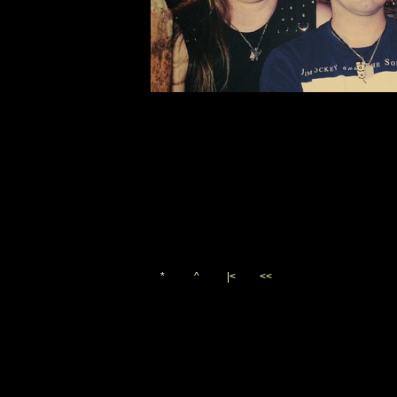
*
^
|<
<<
Vygenerováno 28. dubna 20
(c)