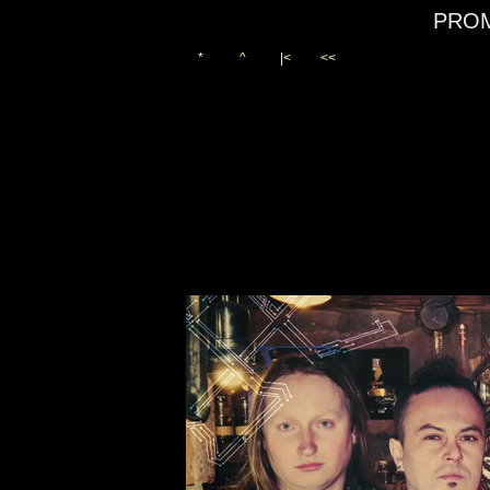
PROM
*
^
|<
<<