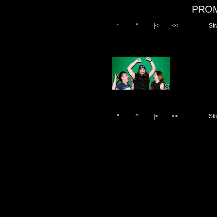
PROM
*
^
|<
<<
Str
*
^
|<
<<
Str
Vygenerováno 28. dubna 20
(c)