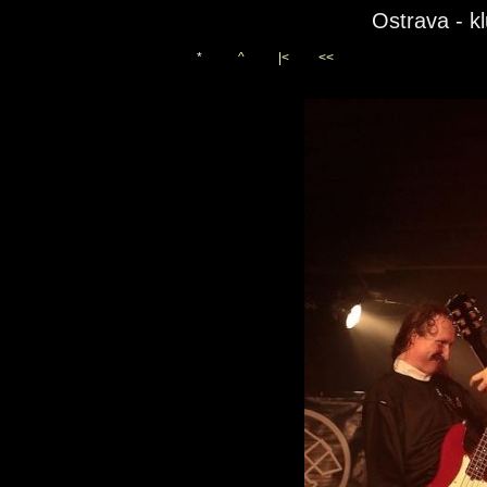
Ostrava - k
*
^
|<
<<