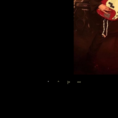
*
^
|<
<<
Vygenerováno 20. prosince 2
(c)