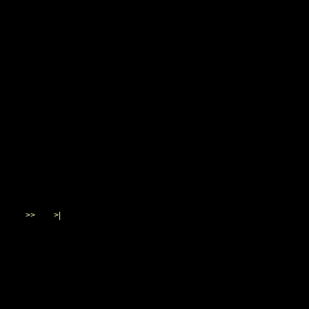
>>
>|