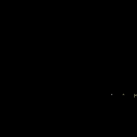
*
^
|<