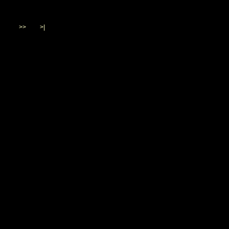
>>
>|