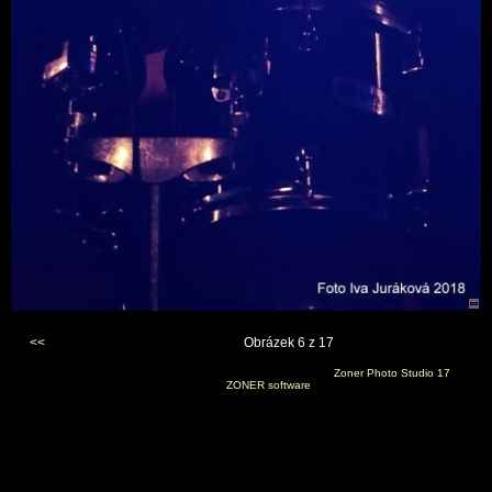
<<
Obrázek 6 z 17
Vygenerováno 20. prosince 2018 v 16:18:52 programem
Zoner Photo Studio 17
(c) 2014
ZONER software