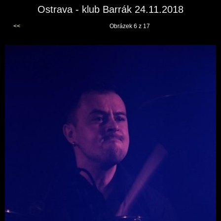
Ostrava - klub Barrák 24.11.2018
<<
Obrázek 6 z 17