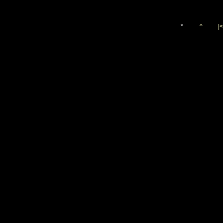
*
^
|<