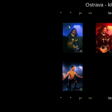
Ostrava - k
*
^
|<
<<
Str
*
^
|<
<<
Str
Vygenerováno 20. prosince 2
(c)