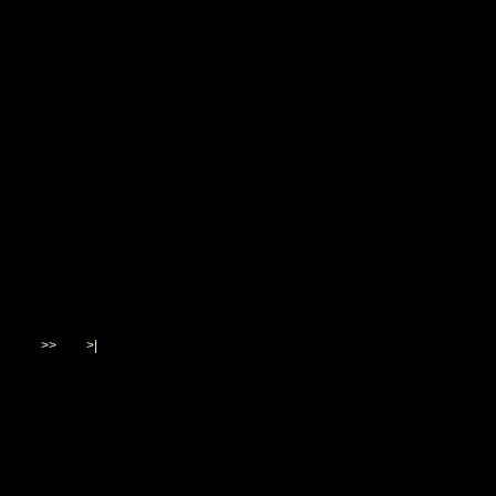
>>
>|