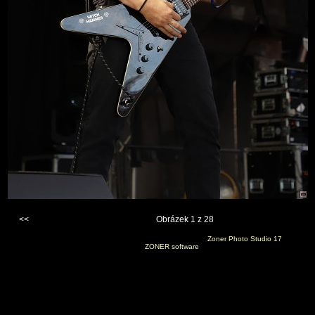
<<
Obrázek 1 z 28
Vygenerováno 4. ledna 2022 v 17:54:23 programem
Zoner Photo Studio 17
(c) 2014
ZONER software