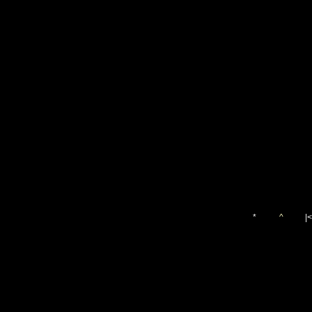
*
^
|<