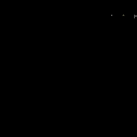
*
^
|<