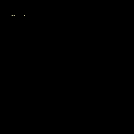
>>
>|