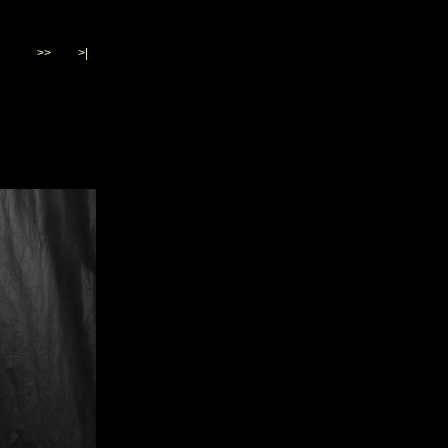
>>
>|