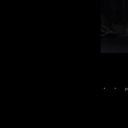
*
^
|<