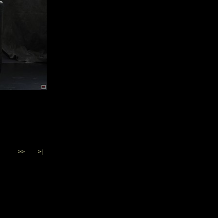
>>
>|