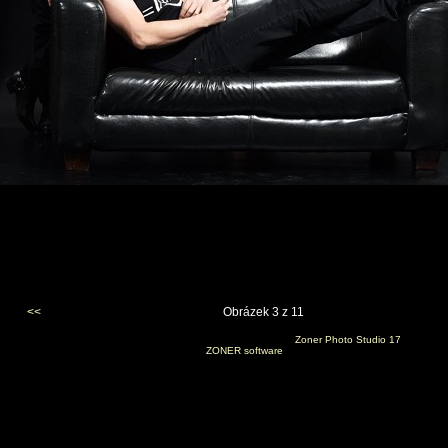
<<
Obrázek 3 z 11
Vygenerováno 4. ledna 2022 v 17:55:00 programem
Zoner Photo Studio 17
(c) 2014
ZONER software