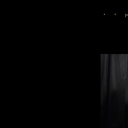
*
^
|<