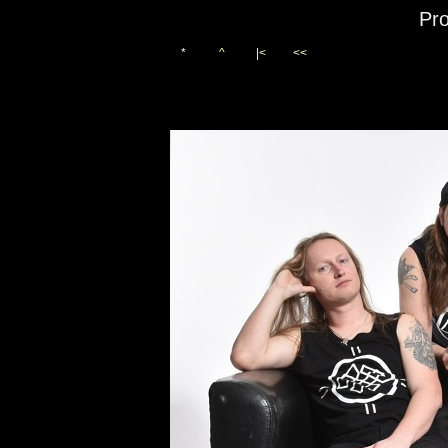
Pr
*
^
|<
<<