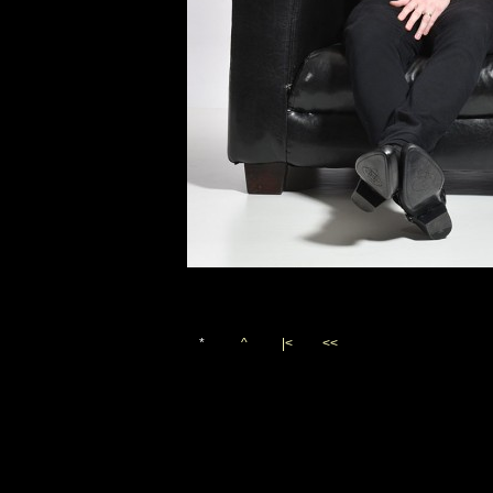
*
^
|<
<<
Vygenerováno 4. ledna 202
(c)