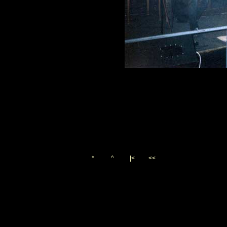
*
^
|<
<<
Vygenerováno 24. prosince 
(c)