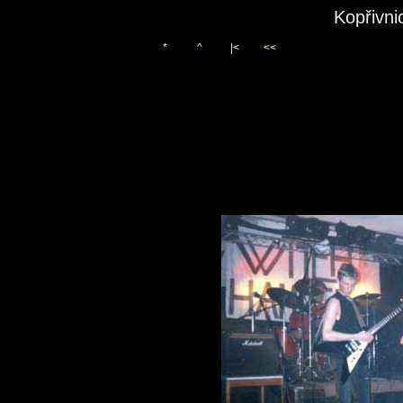
Kopřivni
*
^
|<
<<