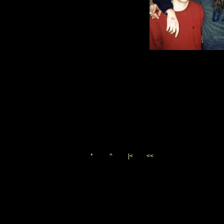
*
^
|<
<<
Vygenerováno 24. prosince 
(c)