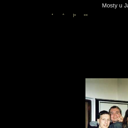
Mosty u J
*
^
|<
<<