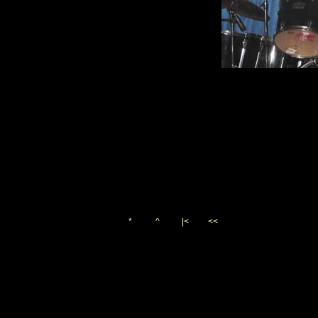
*
^
|<
<<
Vygenerováno 24. prosince 
(c)