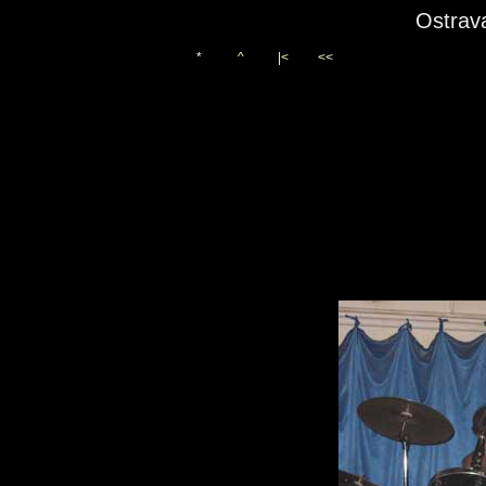
Ostrava
*
^
|<
<<