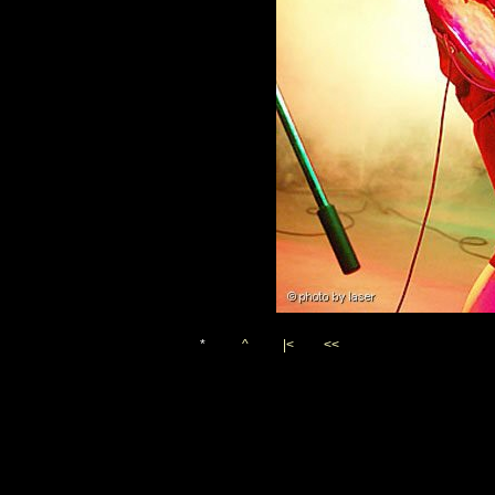
*
^
|<
<<
Vygenerováno 26. ledna 20
(c)