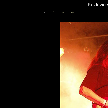
Kozlovic
*
^
|<
<<