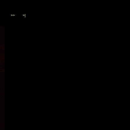
>>
>|