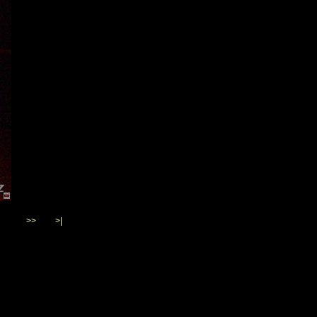
>>
>|