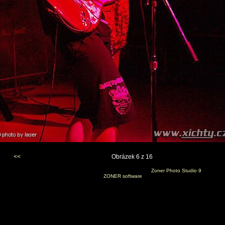
<<
Obrázek 6 z 16
Vygenerováno 26. ledna 2007 v 12:53:50 programem
Zoner Photo Studio 9
(c) 2006
ZONER software