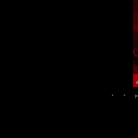
*
^
|<