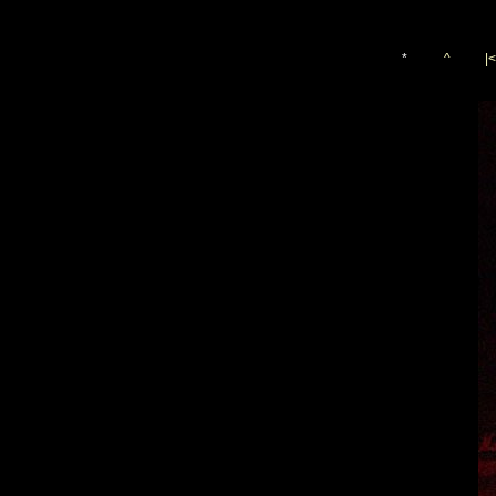
*
^
|<