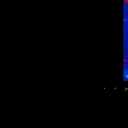
*
^
|<