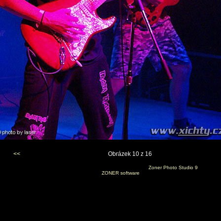
<<
Obrázek 10 z 16
Vygenerováno 26. ledna 2007 v 12:53:51 programem
Zoner Photo Studio 9
(c) 2006
ZONER software