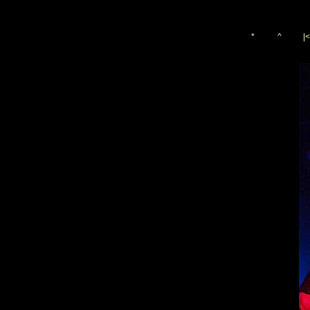
*
^
|<