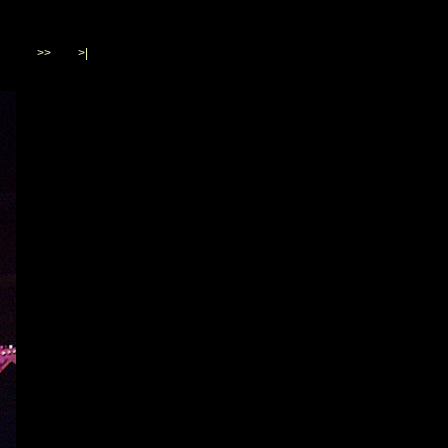
>>
>|