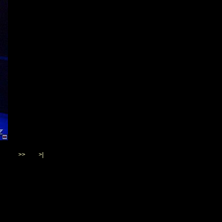
>>
>|