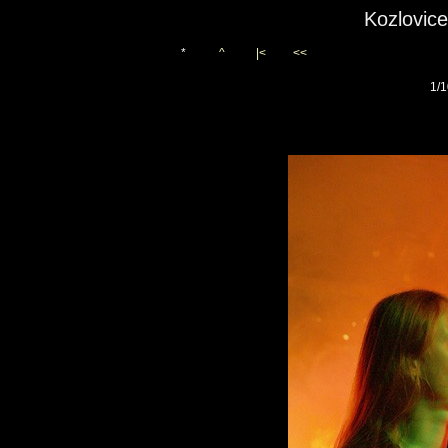
Kozlovic
*
^
|<
<<
1/1