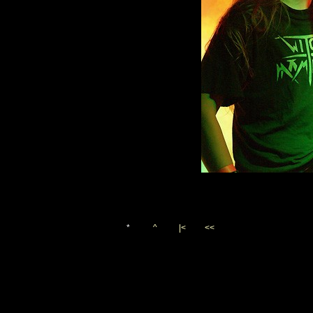
*
^
|<
<<
Vygenerováno 26. ledna 20
(c)