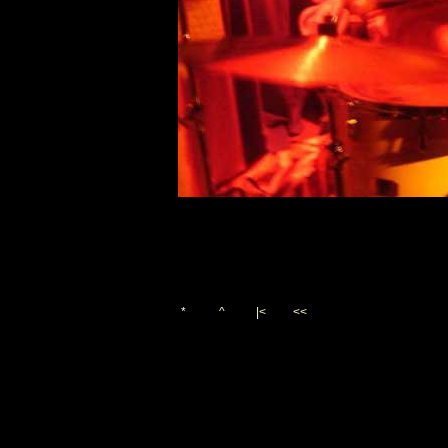
*
^
|<
<<
Vygenerováno 10. března 20
(c)