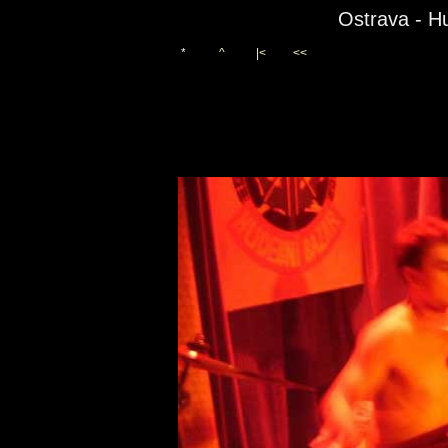
Ostrava - H
*
^
|<
<<