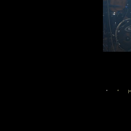
*
^
|<