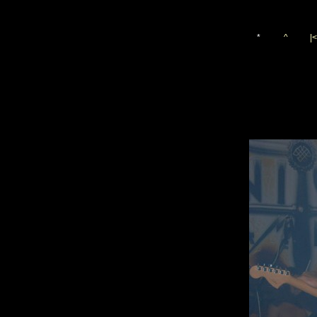
*
^
|<