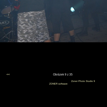
<<
Obrázek 9 z 35
Vygenerováno 12. října 2007 v 23:05:33 programem
Zoner Photo Studio 9
(c) 2006
ZONER software