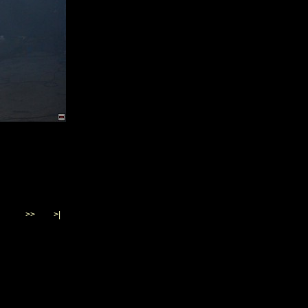
>>
>|