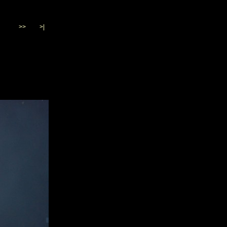
>>
>|