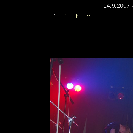
14.9.2007 
*
^
|<
<<