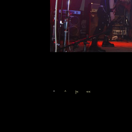
*
^
|<
<<
Vygenerováno 12. října 20
(c)