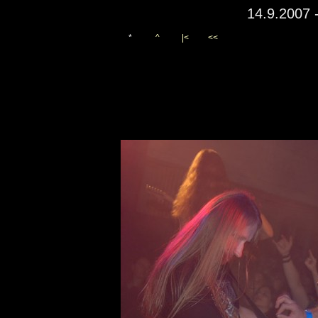
14.9.2007 
*
^
|<
<<