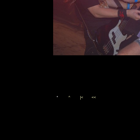
*
^
|<
<<
Vygenerováno 12. října 20
(c)