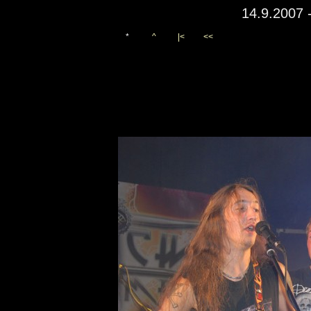
14.9.2007 
*
^
|<
<<