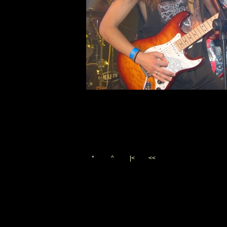
*
^
|<
<<
Vygenerováno 12. října 20
(c)