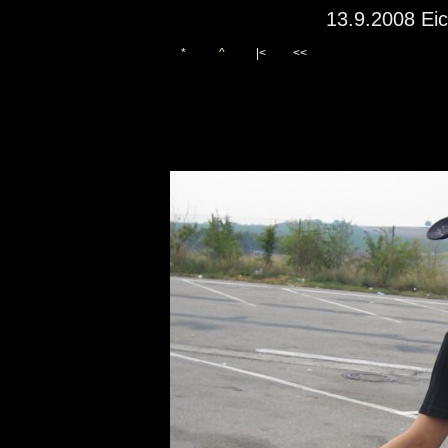
13.9.2008 Eic
*
^
|<
<<