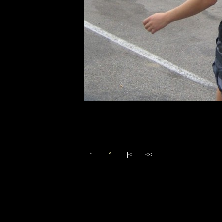
*
^
|<
<<
Vygenerováno 25. září 200
(c)