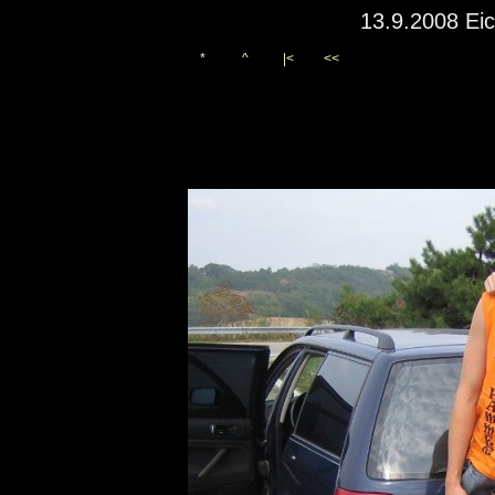
13.9.2008 Eic
*
^
|<
<<