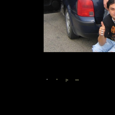
*
^
|<
<<
Vygenerováno 25. září 200
(c)