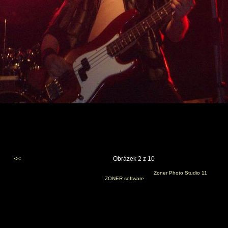
<<
Obrázek 2 z 10
Vygenerováno 5. prosince 2008 v 18:53:56 programem
Zoner Photo Studio 11
(c) 2008
ZONER software