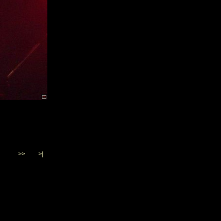
>>
>|