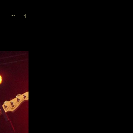
>>
>|