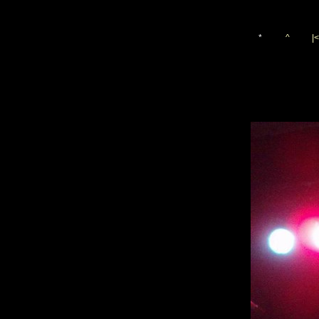
*
^
|<