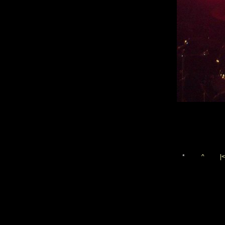
*
^
|<