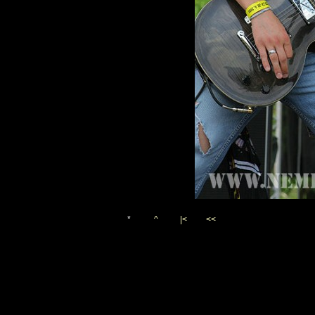
*
^
|<
<<
Vygenerováno 10. srpna 200
(c)