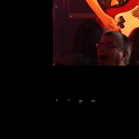
*
^
|<
<<
Vygenerováno 3. října 200
(c)