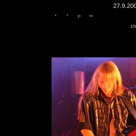
27.9.20
*
^
|<
<<
1/3