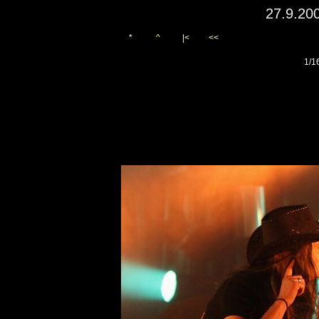
27.9.20
*
^
|<
<<
1/1