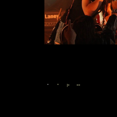
*
^
|<
<<
Vygenerováno 3. října 200
(c)