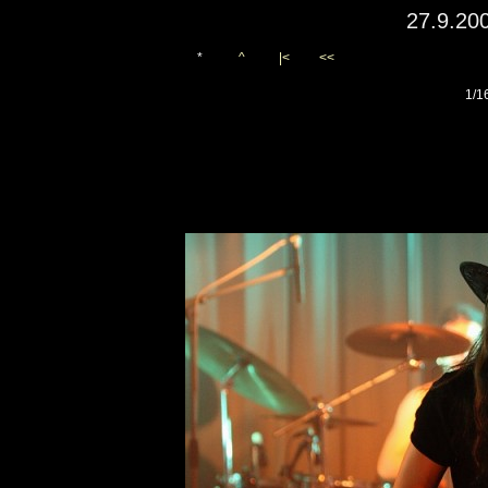
27.9.20
*
^
|<
<<
1/1