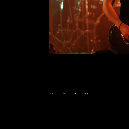
*
^
|<
<<
Vygenerováno 3. října 200
(c)