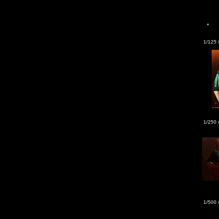
*
1/125 
1/250 
1/500 