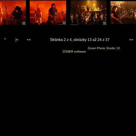
^
|<
<<
Stránka 2 z 4, obrázky 13 až 24 z 37
>>
Vygenerováno 3. října 2008 v 8:41:30 programem
Zoner Photo Studio 10
(c) 2006
ZONER software