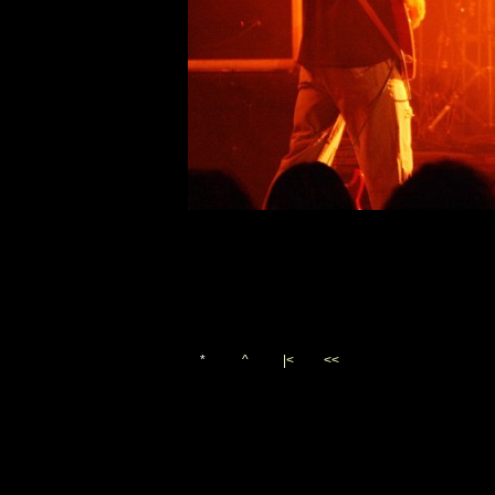
*
^
|<
<<
Vygenerováno 3. října 200
(c)