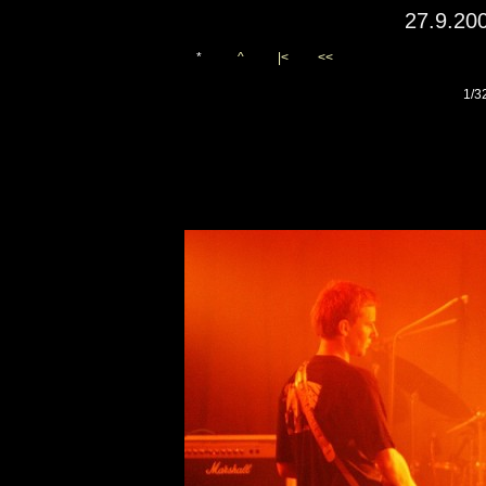
27.9.20
*
^
|<
<<
1/3