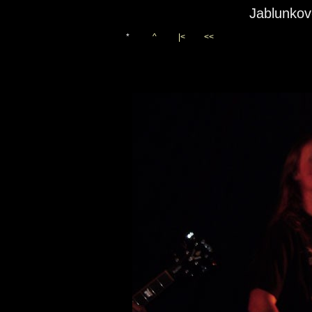
Jablunkov
*
^
|<
<<