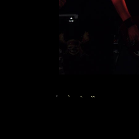
*
^
|<
<<
Vygenerováno 23. října 200
(c)