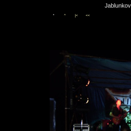
Jablunkov
*
^
|<
<<