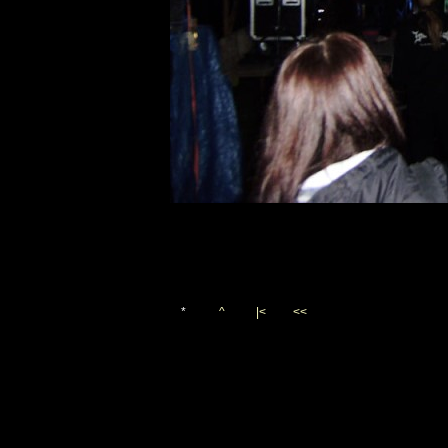
*
^
|<
<<
Vygenerováno 23. října 200
(c)