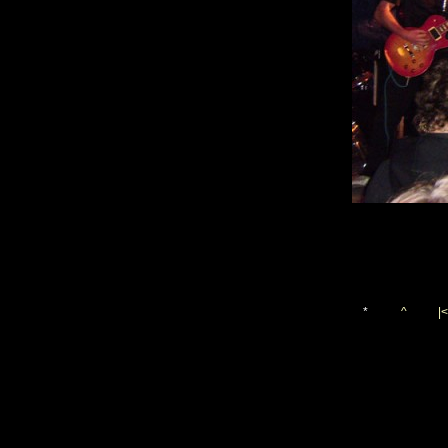
*
^
|<