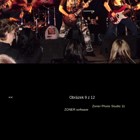
<<
Obrázek 9 z 12
Vygenerováno 23. října 2009 v 23:23:35 programem
Zoner Photo Studio 11
(c) 2008
ZONER software