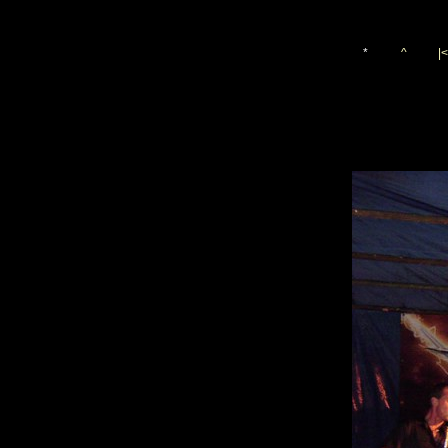
*
^
|<