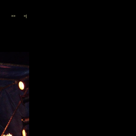
>>
>|