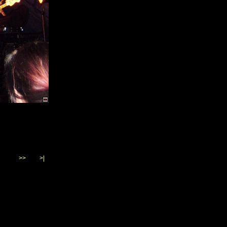
>>
>|