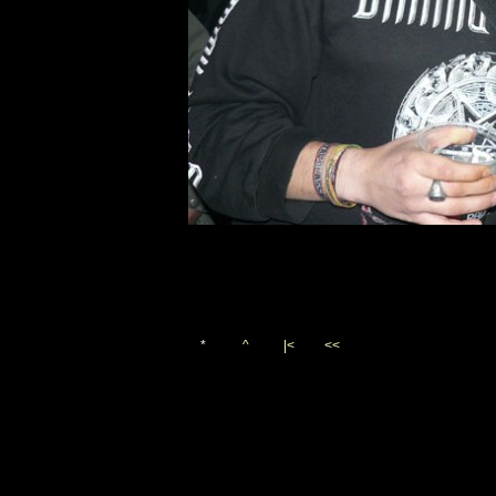
*
^
|<
<<
Vygenerováno 10. listopadu 2
(c)