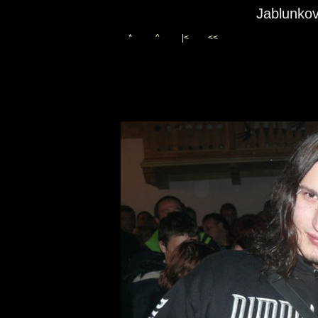
Jablunkov
*
^
|<
<<