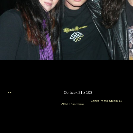
<<
Obrázek 21 z 103
Vygenerováno 10. listopadu 2009 v 19:49:53 programem
Zoner Photo Studio 11
(c) 2008
ZONER software