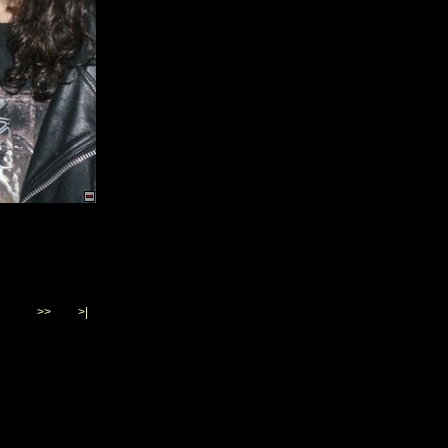
>>
>|