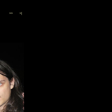
>>
>|