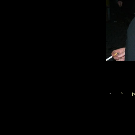
*
^
|<