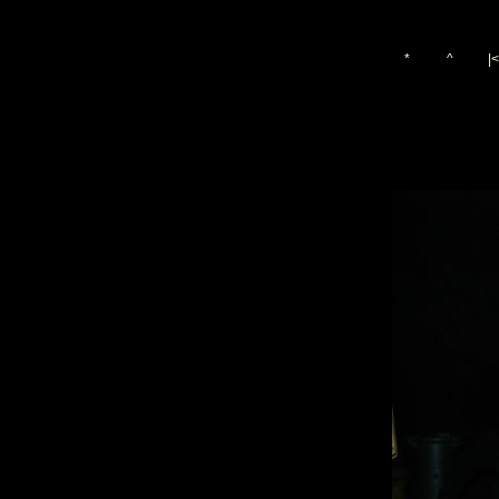
*
^
|<