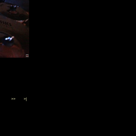
>>
>|