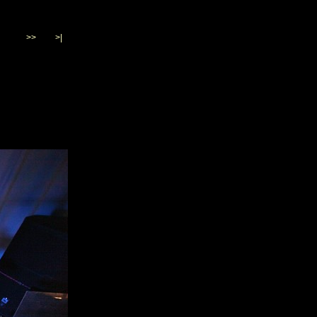
>>
>|