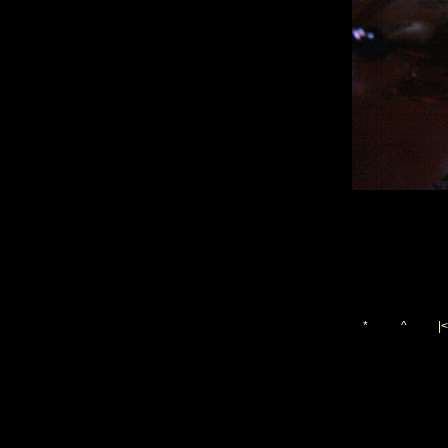
*
^
|<