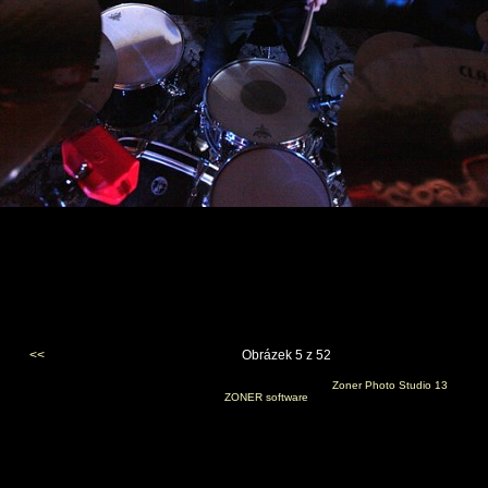
<<
Obrázek 5 z 52
Vygenerováno 22. listopadu 2011 v 21:21:53 programem
Zoner Photo Studio 13
(c) 2010
ZONER software