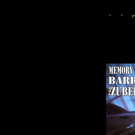
*
^
|<