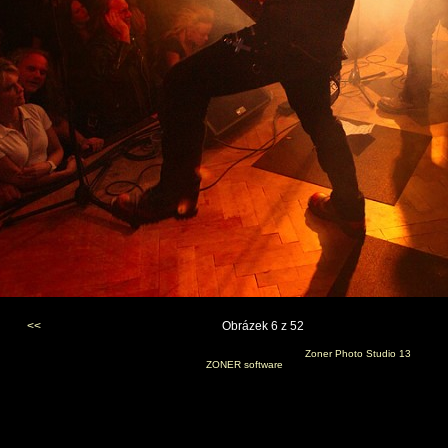
<<
Obrázek 6 z 52
Vygenerováno 22. listopadu 2011 v 21:21:58 programem
Zoner Photo Studio 13
(c) 2010
ZONER software