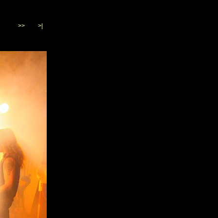
>>
>|