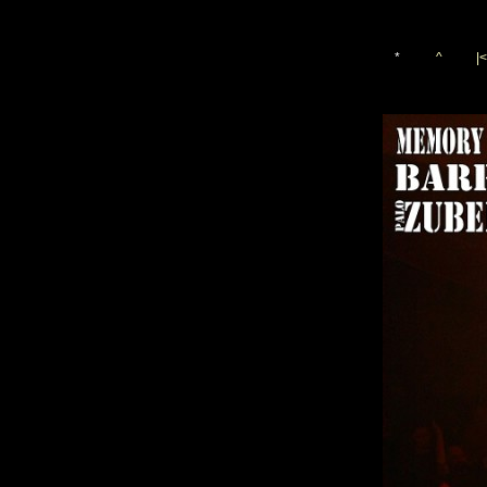
*
^
|<