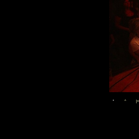
*
^
|<