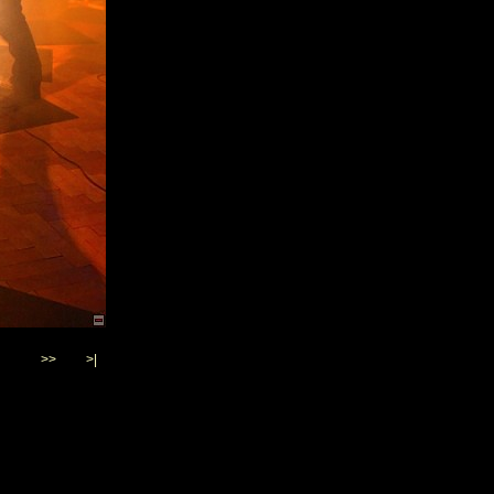
>>
>|