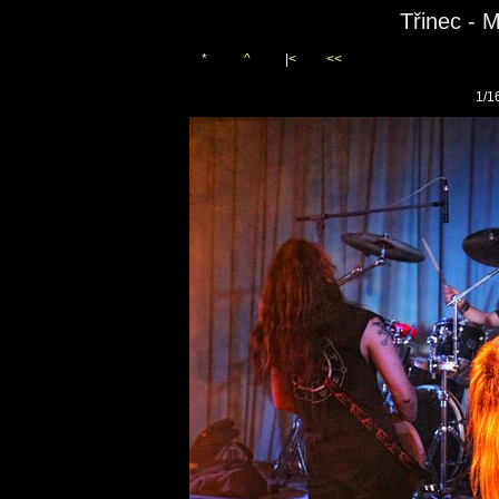
Třinec - 
*
^
|<
<<
1/1