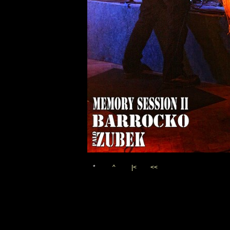
*
^
|<
<<
Vygenerováno 22. listopadu 2
(c)