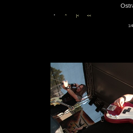
Ostr
*
^
|<
<<
1/