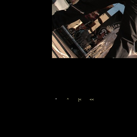
*
^
|<
<<
Vygenerováno 3. září 2011
(c)